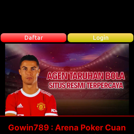
Daftar
Login
Gowin789 : Arena Poker Cuan