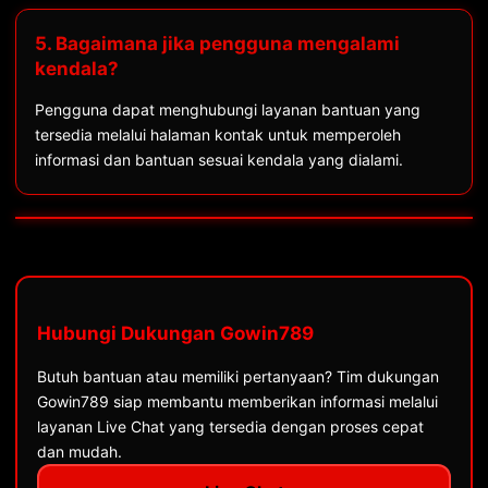
5. Bagaimana jika pengguna mengalami
kendala?
Pengguna dapat menghubungi layanan bantuan yang
tersedia melalui halaman kontak untuk memperoleh
informasi dan bantuan sesuai kendala yang dialami.
Hubungi Dukungan Gowin789
Butuh bantuan atau memiliki pertanyaan? Tim dukungan
Gowin789 siap membantu memberikan informasi melalui
layanan Live Chat yang tersedia dengan proses cepat
dan mudah.