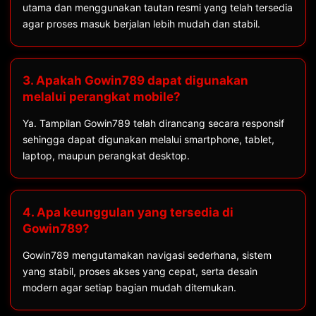
utama dan menggunakan tautan resmi yang telah tersedia
agar proses masuk berjalan lebih mudah dan stabil.
3. Apakah Gowin789 dapat digunakan
melalui perangkat mobile?
Ya. Tampilan Gowin789 telah dirancang secara responsif
sehingga dapat digunakan melalui smartphone, tablet,
laptop, maupun perangkat desktop.
4. Apa keunggulan yang tersedia di
Gowin789?
Gowin789 mengutamakan navigasi sederhana, sistem
yang stabil, proses akses yang cepat, serta desain
modern agar setiap bagian mudah ditemukan.