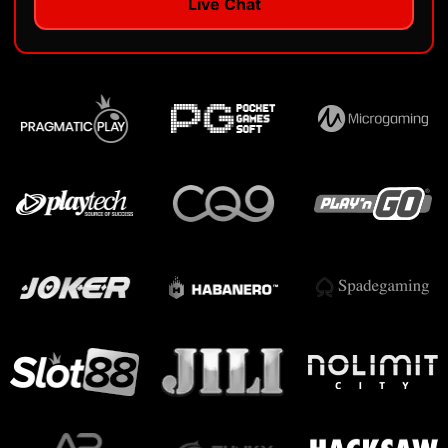
Live Chat