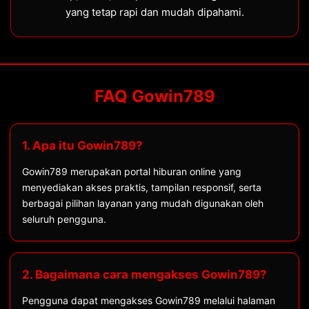
yang tetap rapi dan mudah dipahami.
FAQ Gowin789
1. Apa itu Gowin789?
Gowin789 merupakan portal hiburan online yang
menyediakan akses praktis, tampilan responsif, serta
berbagai pilihan layanan yang mudah digunakan oleh
seluruh pengguna.
2. Bagaimana cara mengakses Gowin789?
Pengguna dapat mengakses Gowin789 melalui halaman