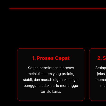
1. Proses Cepat
2. 
Setiap permintaan diproses
Setiap
melalui sistem yang praktis,
jelas
stabil, dan mudah digunakan agar
meman
pengguna tidak perlu menunggu
mu
terlalu lama.