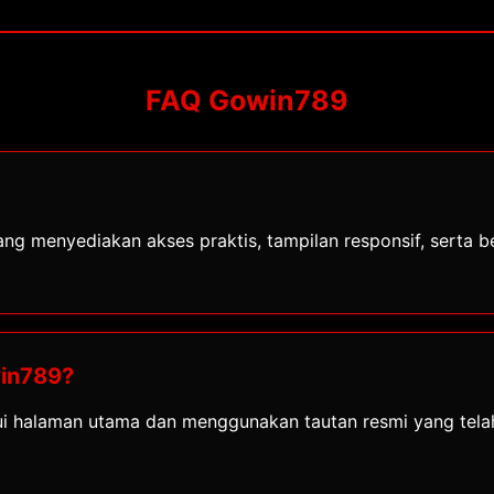
FAQ Gowin789
ng menyediakan akses praktis, tampilan responsif, serta b
in789?
halaman utama dan menggunakan tautan resmi yang telah t