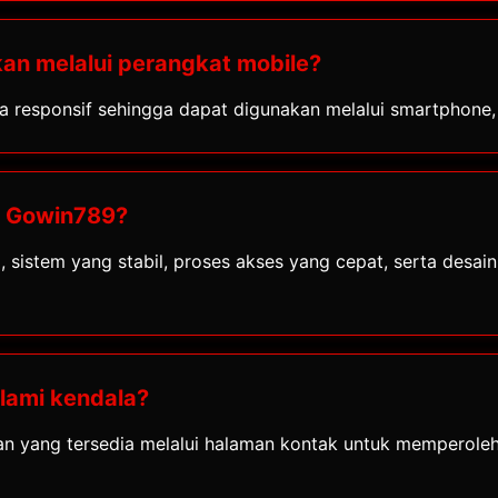
an melalui perangkat mobile?
a responsif sehingga dapat digunakan melalui smartphone,
i Gowin789?
sistem yang stabil, proses akses yang cepat, serta desai
lami kendala?
 yang tersedia melalui halaman kontak untuk memperoleh 