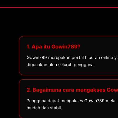
1. Apa itu Gowin789?
Gowin789 merupakan portal hiburan online ya
digunakan oleh seluruh pengguna.
2. Bagaimana cara mengakses Gow
Pengguna dapat mengakses Gowin789 melalui 
mudah dan stabil.