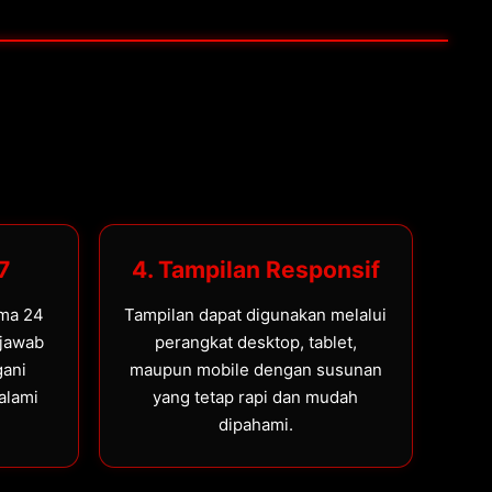
7
4. Tampilan Responsif
ama 24
Tampilan dapat digunakan melalui
jawab
perangkat desktop, tablet,
gani
maupun mobile dengan susunan
alami
yang tetap rapi dan mudah
dipahami.