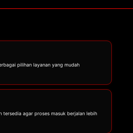
erbagai pilihan layanan yang mudah
ersedia agar proses masuk berjalan lebih