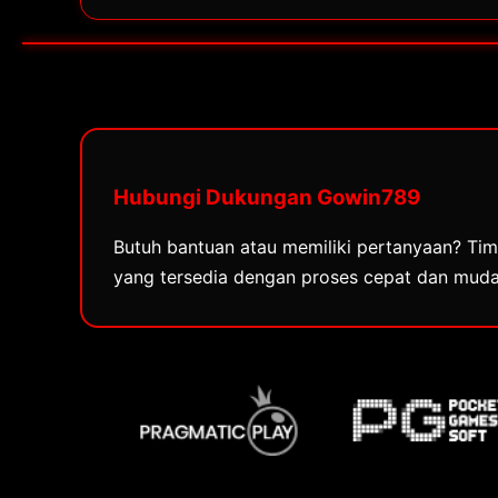
Hubungi Dukungan Gowin789
Butuh bantuan atau memiliki pertanyaan? Ti
yang tersedia dengan proses cepat dan muda