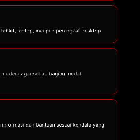
 tablet, laptop, maupun perangkat desktop.
n modern agar setiap bagian mudah
informasi dan bantuan sesuai kendala yang