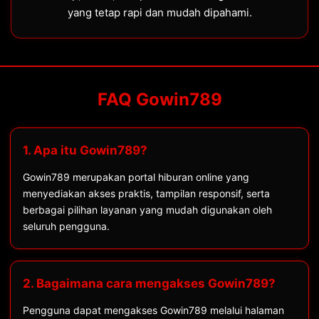
yang tetap rapi dan mudah dipahami.
FAQ Gowin789
1. Apa itu Gowin789?
Gowin789 merupakan portal hiburan online yang
menyediakan akses praktis, tampilan responsif, serta
berbagai pilihan layanan yang mudah digunakan oleh
seluruh pengguna.
2. Bagaimana cara mengakses Gowin789?
Pengguna dapat mengakses Gowin789 melalui halaman